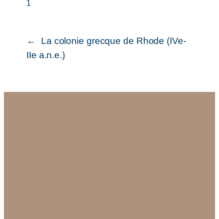
1
←
La colonie grecque de Rhode (IVe-
IIe a.n.e.)