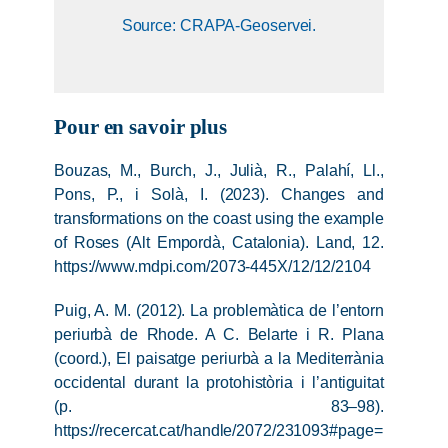
Source: CRAPA-Geoservei.
Pour en savoir plus
Bouzas, M., Burch, J., Julià, R., Palahí, Ll.,
Pons, P., i Solà, I. (2023). Changes and
transformations on the coast using the example
of Roses (Alt Empordà, Catalonia). Land, 12.
https://www.mdpi.com/2073-445X/12/12/2104
Puig, A. M. (2012). La problemàtica de l’entorn
periurbà de Rhode. A C. Belarte i R. Plana
(coord.), El paisatge periurbà a la Mediterrània
occidental durant la protohistòria i l’antiguitat
(p. 83–98).
https://recercat.cat/handle/2072/231093#page=